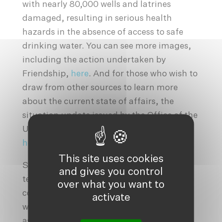
with nearly 80,000 wells and latrines
damaged, resulting in serious health
hazards in the absence of access to safe
drinking water. You can see more images,
including the action undertaken by
Friendship,
here
. And for those who wish to
draw from other sources to learn more
about the current state of affairs, the
situation update issued by the Office of the
UN Resident Coordinator can be found
here
.
This site uses cookies
Since day one, Friendship Bangladesh
and gives you control
teams, supported by a large number of
over what you want to
community volunteers, have been dealing
activate
with the most pressing needs while
assessing those to be met as a priority in