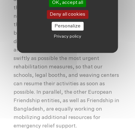
OK, accept all
the coming weeks pending a return to
Deny all cookies
normal. With the support of, in particular,
the Luxembourg Ministry of Cooperation,
Personalize
but also with funds from our private
Privacy policy
donors, we will provide food, sanitation
and health assistance, while initiating as
swiftly as possible the most urgent
rehabilitation measures, so that our
schools, legal booths, and weaving centers
can resume their activities as soon as
possible. In parallel, the other European
Friendship entities, as well as Friendship in
Bangladesh, are equally working on
mobilizing additional resources for
emergency relief support.