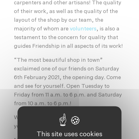
carpenters and other artisans! The quality
of their work, as well as the quality of the
layout of the shop by our team, the
majority of whom are
volunteers
, is also a
testament to the concern for quality that
guides Friendship in all aspects of its work!
“The most beautiful shop in town”
exclaimed one of our friends on Saturday
6th February 2021, the opening day. Come
and see for yourself. Open Tuesday to
Friday from 11 a.m. to 6 p.m. and Saturday
from 10 a.m. to 6 p.m.!
We hope to see you soon and always thank
you for your
support
.
This site uses cookies