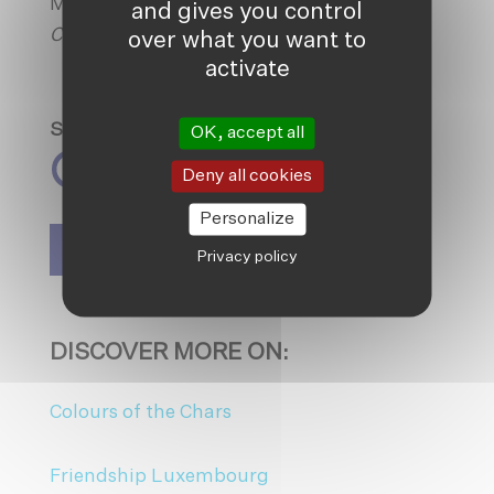
Marc Elvinger
and gives you control
Chairman Friendship Luxembourg
over what you want to
activate
Spread the love
OK, accept all
Deny all cookies
Personalize
SIGN UP TO OUR NEWSLETTER
Privacy policy
DISCOVER MORE ON:
Colours of the Chars
Friendship Luxembourg