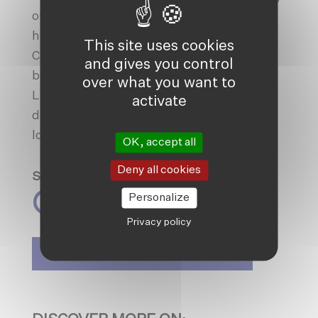
our paralegals are explicitly recognised as
human rights defenders. The Inclusive
This site uses cookies
Citizenship programme of Friendship also
and gives you control
benefits from the support of the
over what you want to
Luxembourg Cooperation and the private
activate
donors of Friendship, including several
local law firms.
OK, accept all
Deny all cookies
Spread the love
Personalize
Privacy policy
SIGN UP TO OUR NEWSLETTER