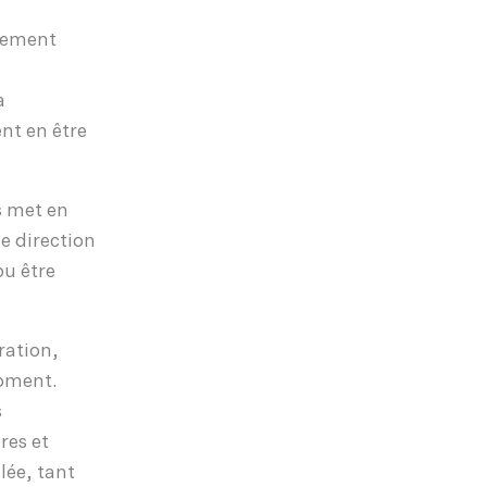
èrement
a
nt en être
s met en
e direction
pu être
ration,
moment.
s
res et
lée, tant