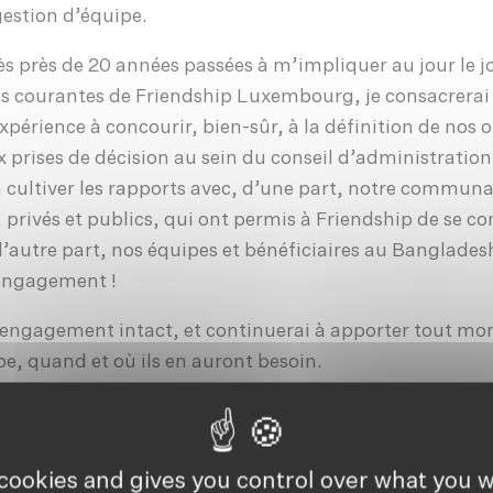
gestion d’équipe.
s près de 20 années passées à m’impliquer au jour le j
res courantes de Friendship Luxembourg, je consacrerai
érience à concourir, bien-sûr, à la définition de nos o
x prises de décision au sein du conseil d’administratio
 à cultiver les rapports avec, d’une part, notre commun
privés et publics, qui ont permis à Friendship de se co
autre part, nos équipes et bénéficiaires au Bangladesh
engagement !
n engagement intact, et continuerai à apporter tout mo
pe, quand et où ils en auront besoin.
our votre
appui
fidèle.
sident de Friendship Luxembourg
 cookies and gives you control over what you w