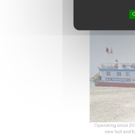
Vous pouvez ma
O
Operating since 20
new hull and f