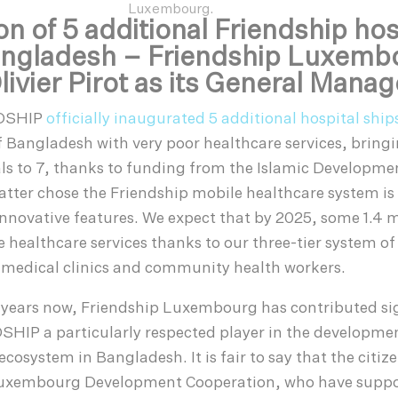
Luxembourg.
on of 5 additional Friendship hos
angladesh –
Friendship Luxemb
livier Pirot as its General Manag
NDSHIP
officially inaugurated 5 additional hospital ship
 Bangladesh with very poor healthcare services, bringin
als to 7, thanks to funding from the Islamic Developme
latter chose the Friendship mobile healthcare system is
 innovative features. We expect that by 2025, some 1.4 m
e healthcare services thanks to our three-tier system of
amedical clinics and community health workers.
 years now, Friendship Luxembourg has contributed sig
HIP a particularly respected player in the developme
cosystem in Bangladesh. It is fair to say that the citize
Luxembourg Development Cooperation, who have suppo