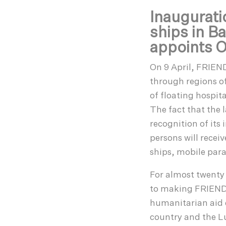
Inaugurati
ships in B
appoints O
On 9 April, FRIE
through regions of
of floating hospit
The fact that the 
recognition of its
persons will receiv
ships, mobile par
For almost twenty
to making FRIENDS
humanitarian aid e
country and the 