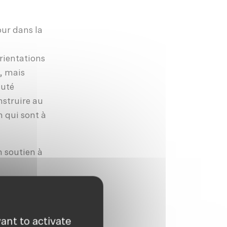
our dans la
rientations
n, mais
auté
nstruire au
 qui sont à
n soutien à
ant to activate