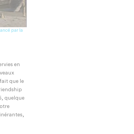
nancé par la
rvies en
uveaux
ait que le
Friendship
5, quelque
notre
inérantes,