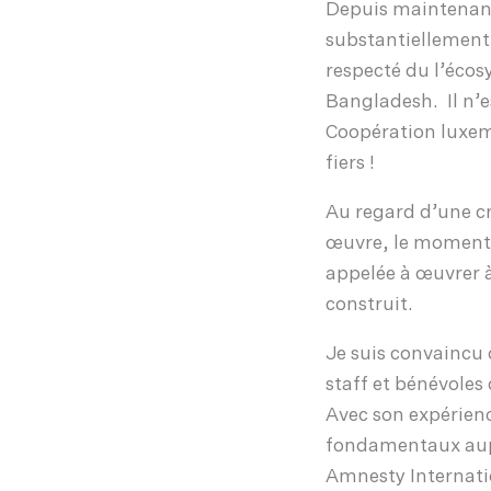
Depuis maintenant
substantiellement
respecté du l’éco
Bangladesh. Il n’es
Coopération luxem
fiers !
Au regard d’une cr
œuvre, le moment e
appelée à œuvrer à
construit.
Je suis convaincu
staff et bénévole
Avec son expérienc
fondamentaux aupr
Amnesty Internatio