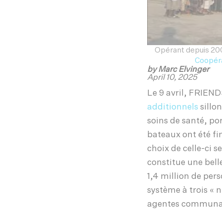
Opérant depuis 200
Coopéra
by Marc Elvinger
April 10, 2025
Le 9 avril, FRIEN
additionnels
sillo
soins de santé, por
bateaux ont été fi
choix de celle-ci s
constitue une bel
1,4 million de per
système à trois « 
agentes communau