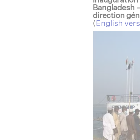
Inauguration
Bangladesh –
direction gén
(
English ver