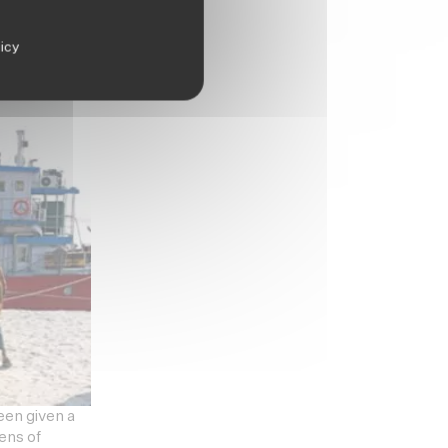
kedIn
.
licy
een given a
ens of