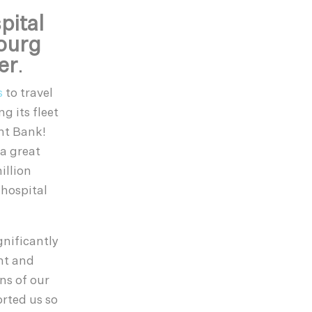
pital
ourg
er
.
s
to travel
g its fleet
nt Bank!
 a great
illion
 hospital
nificantly
nt and
ns of our
rted us so