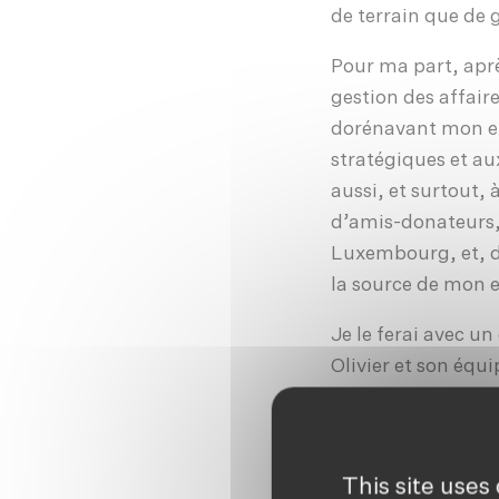
de terrain que de 
Pour ma part, aprè
gestion des affai
dorénavant mon exp
stratégiques et au
aussi, et surtout,
d’amis-donateurs, 
Luxembourg, et, d’
la source de mon 
Je le ferai avec u
Olivier et son équi
Merci, toujours, p
Marc Elvinger,
Pré
This site uses