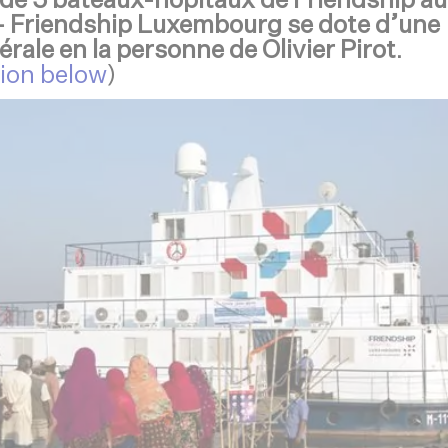
 de 5 bateaux-hôpitaux de Friendship au
 Friendship Luxembourg se dote d’une
érale
en la personne de Olivier Pirot
.
sion below
)