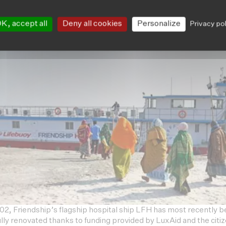
intenant aussi suivre
Friendship Luxembourg sur Lin
K, accept all
Deny all cookies
Personalize
Privacy po
02, Friendship’s flagship hospital ship LFH has most recently b
ully renovated thanks to funding provided by LuxAid and the citiz