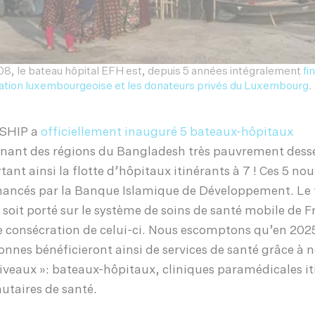
8, le bateau hôpital EFH est, depuis 5 années intégralement
fi
tion luxembourgeoise et les donateurs privés du Luxembourg
.
DSHIP a
officiellement inauguré 5 bateaux-hôpitaux
nnant des régions du Bangladesh très pauvrement desse
tant ainsi la flotte d’hôpitaux itinérants à 7 ! Ces 5 no
nancés par la Banque Islamique de Développement. Le f
e soit porté sur le système de soins de santé mobile de 
le consécration de celui-ci. Nous escomptons qu’en 202
sonnes bénéficieront ainsi de services de santé grâce à 
niveaux »: bateaux-hôpitaux, cliniques paramédicales it
taires de santé.