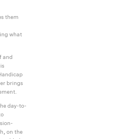
ies them
ving what
ff and
is
h Handicap
er brings
gement.
the day-to-
to
ision-
th, on the